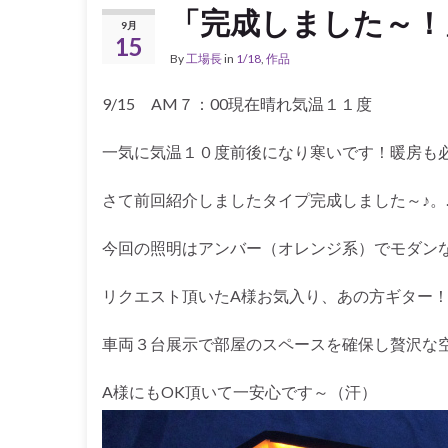
「完成しました～！
9月
15
By
工場長
in
1/18
,
作品
9/15 AM７：00現在晴れ気温１１度
一気に気温１０度前後になり寒いです！暖房も
さて前回紹介しましたタイプ完成しました～♪。.
今回の照明はアンバー（オレンジ系）でモダン
リクエスト頂いたA様お気入り、あの方ギター
車両３台展示で部屋のスペースを確保し贅沢な
A様にもOK頂いて一安心です～（汗）