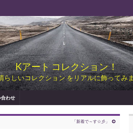
Kアート コレクション！
晴らしいコレクション をリアルに飾ってみ
い合わせ
「新着で～す☆彡」