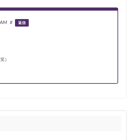
7 AM
#
返信
（笑）
彡