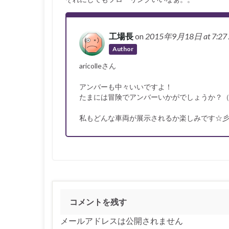
工場長
on
2015年9月18日
at 7:2
Author
aricolleさん
アンバーも中々いいですよ！
たまには冒険でアンバーいかがでしょうか？
私もどんな車両が展示されるか楽しみです☆
コメントを残す
メールアドレスは公開されません