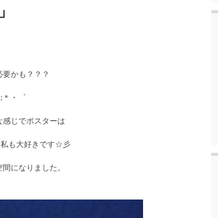
」
必要かも？？？
:＊・゜
な感じでポスターは
！私も大好きです☆彡
空間になりました。