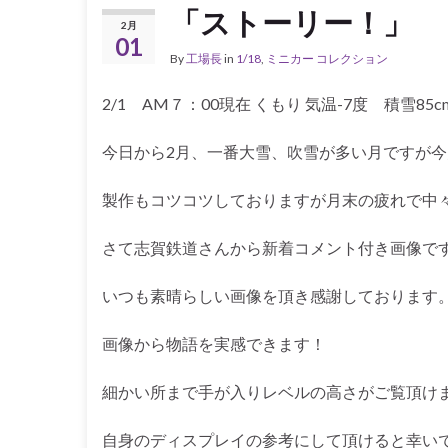
「ストーリー！」
2月
01
By
工場長
in
1/18
,
ミニカー コレクション
2/1 AM７：00現在 くもり 気温-7度 積雪85c
今日から2月、一番大雪、吹雪が多い月ですが
製作もコツコツしておりますが月末の疲れで中
さて志賀鉄道さんから新着コメント付き画像です
いつも素晴らしい画像を頂き感謝しております
画像から物語を実感できます！
細かい所まで手が入りレベルの高さがご覧頂け
自身のディスプレイの参考にして頂けると幸い