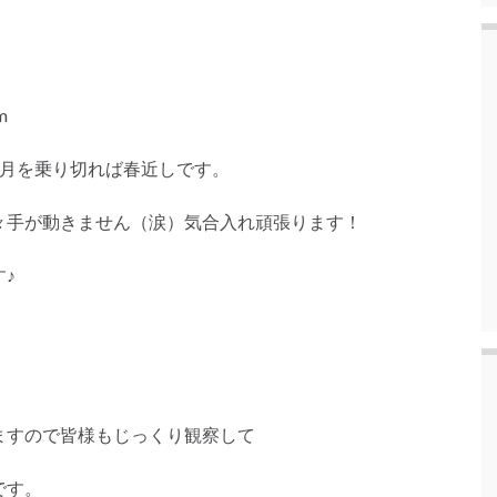
m
今月を乗り切れば春近しです。
々手が動きません（涙）気合入れ頑張ります！
♪
。
ますので皆様もじっくり観察して
です。