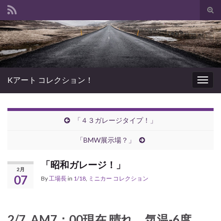
Tog
sear
Search for:
for
Kアート コレクション！
Togg
navig
「４３ガレージタイプ！」
「BMW展示場？」
「昭和ガレージ！」
2月
07
By
工場長
in
1/18
,
ミニカー コレクション
2/7 AM7：00現在 晴れ 気温-6度