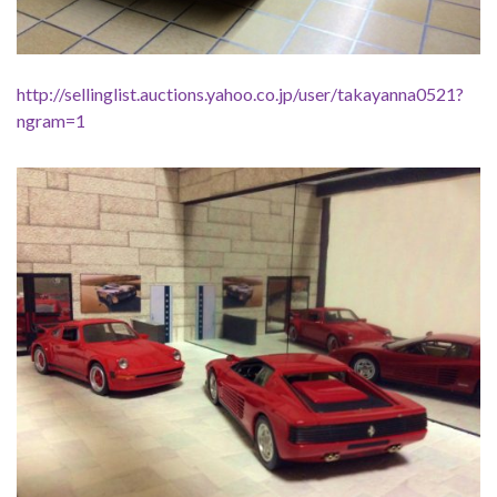
http://sellinglist.auctions.yahoo.co.jp/user/takayanna0521?
ngram=1