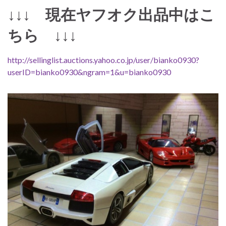
↓↓↓ 現在ヤフオク出品中はこ
ちら ↓↓↓
http://sellinglist.auctions.yahoo.co.jp/user/bianko0930?
userID=bianko0930&ngram=1&u=bianko0930