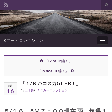
Tog
sear
Search for:
for
Kアート コレクション！
Togg
navig
「LANCIA編！」
「PORSCHE編！」
「１/８ ハコスカGT－R！」
5月
16
By
工場長
in
ミニカー コレクション
５/１６ AM７：００現在 雨 気温１