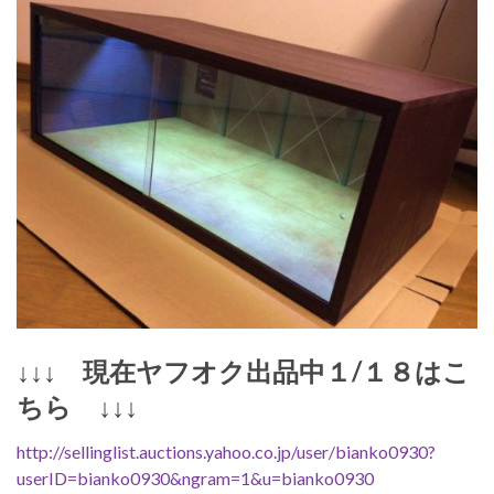
↓↓↓ 現在ヤフオク出品中１/１８はこ
ちら ↓↓↓
http://sellinglist.auctions.yahoo.co.jp/user/bianko0930?
userID=bianko0930&ngram=1&u=bianko0930