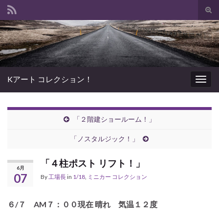
Tog
sear
Search for:
for
Kアート コレクション！
Togg
navig
「２階建ショールーム！」
「ノスタルジック！」
「４柱ポスト リフト！」
6月
07
By
工場長
in
1/18
,
ミニカー コレクション
６/７ AM７：００現在 晴れ 気温１２度