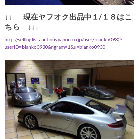
↓↓↓ 現在ヤフオク出品中１/１８はこ
ちら ↓↓↓
http://sellinglist.auctions.yahoo.co.jp/user/bianko0930?
userID=bianko0930&ngram=1&u=bianko0930