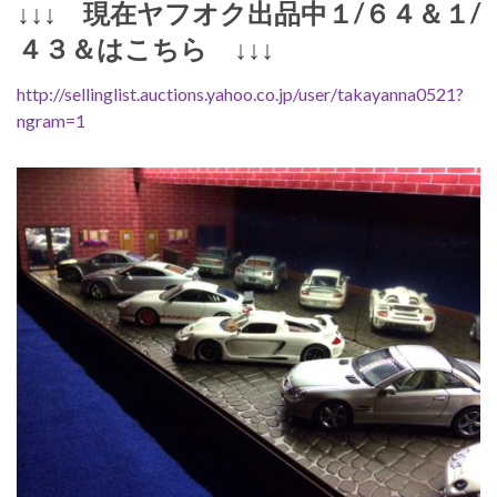
↓↓↓ 現在ヤフオク出品中１/６４＆１/
４３＆はこちら ↓↓↓
http://sellinglist.auctions.yahoo.co.jp/user/takayanna0521?
ngram=1