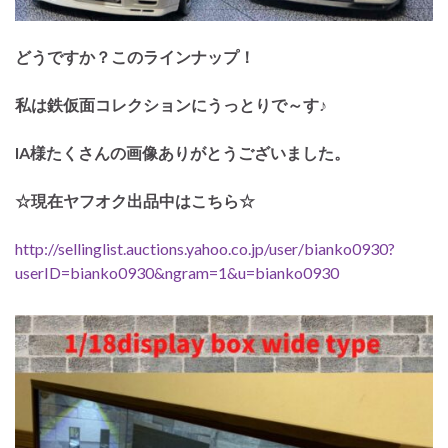
どうですか？このラインナップ！
私は鉄仮面コレクションにうっとりで～す♪
IA様たくさんの画像ありがとうございました。
☆現在ヤフオク出品中はこちら☆
http://sellinglist.auctions.yahoo.co.jp/user/bianko0930?
userID=bianko0930&ngram=1&u=bianko0930