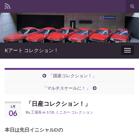
Tog
sear
Search for:
for
Kアート コレクション！
Togg
navig
「国産コレクション！」
「マルチスケールに！」
「日産コレクション！」
2月
06
By
工場長
in
1/18
,
ミニカー コレクション
本日は先日イニシャルDの