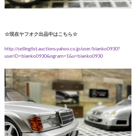
☆現在ヤフオク出品中はこちら☆
http://sellinglist.auctions.yahoo.co.jp/user/bianko0930?
userID=bianko0930&ngram=1&u=bianko0930