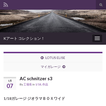
Tog
sear
Search for:
for
Kアート コレクション！
Togg
navig
LOTUS ELISE
マイガレージ
AC schnitzer s3
1月
07
By
工場長
in
1/18
,
作品
1/18ガレージ ジオラマＢＯＸワイド