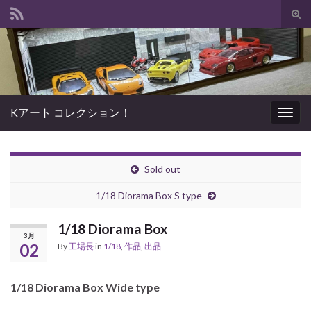
Tog
sear
Search for:
for
Kアート コレクション！
Togg
navig
Sold out
1/18 Diorama Box S type
1/18 Diorama Box
3月
02
By
工場長
in
1/18
,
作品
,
出品
1/18 Diorama Box Wide type