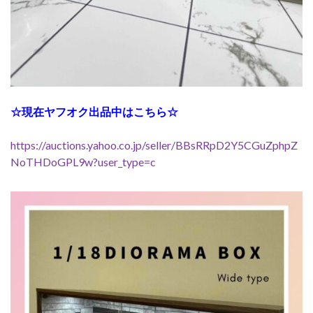
☆現在ヤフオク出品中はこちら☆
https://auctions.yahoo.co.jp/seller/BBsRRpD2Y5CGuZphpZ
NoTHDoGPL9w?user_type=c