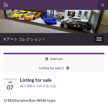
Tog
sear
Search for:
for
Kアート コレクション！
Togg
navig
Sold out
Listing for sale２
Listing for sale
6月
07
By
工場長
in
1/18
,
作品
,
出品
1/18 Diorama Box Wide type